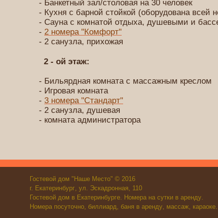
- Банкетный зал/столовая на 30 человек
- Кухня с барной стойкой (оборудована всей 
- Сауна с комнатой отдыха, душевыми и бас
-
2 номера "Комфорт"
- 2 санузла, прихожая
2 - ой этаж:
- Бильярдная комната с массажным креслом
- Игровая комната
-
3 номера "Стандарт"
- 2 санузла, душевая
- комната администратора
Гостевой дом "Наше Место"
© 2016
г.
Екатеринбург
, ул. Эскадронная, 110
Гостевой дом в Екатеринбурге
.
Номера на сутки в аренду
.
Номера посуточно
,
биллиард
,
баня в аренду
,
массаж
,
караоке.